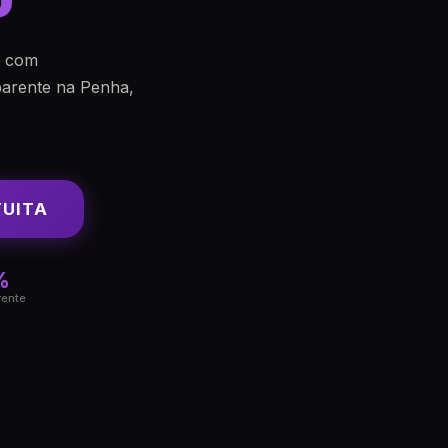
s com
arente na Penha,
TUITA
%
rente