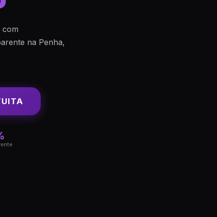
s com
arente na Penha,
TUITA
%
rente